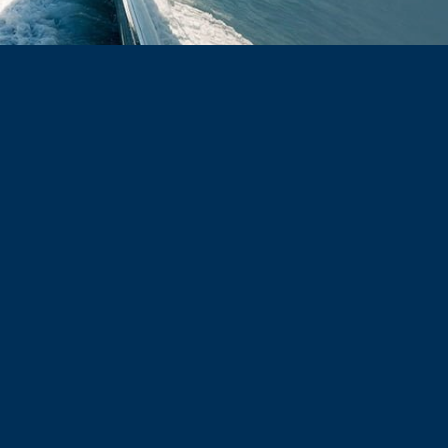
03
Αεροσκάφη