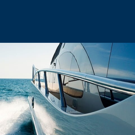
Σκάφη